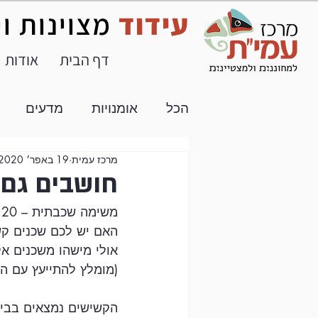
עידוד
מצוינות ו
דף הבית
אודות
הכל
אומנויות
מדעים
מרכז עמית
19 באפר׳ 2020
חטיבת ביניים
תוכן חיצוני
חושבים גם 
משימה שכבתית – 20.4.20 - רגע חושבים גם על אחרים...
האם יש לכם שכנים קש
אולי מישהו משכנים אל
(מומלץ להתייעץ עם ההו
הקשישים נמצאים בבידו