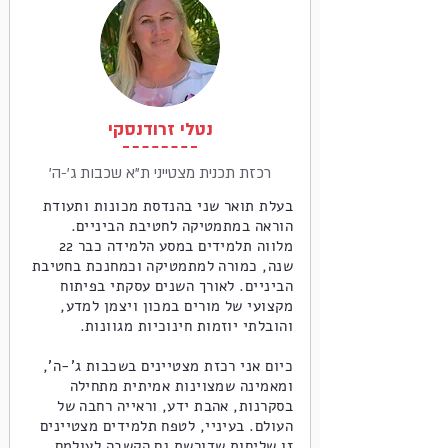
נטלי זרודנסקי
'רכזת תכנית מצטייני ת"א שכבות ג'-ה
בעלת תואר שני בהנדסת מכונות ותעודת
הוראה במתמטיקה לחטיבת הביניים.
מלווה תלמידים במסע הלמידה כבר 22
שנה, כמורה למתמטיקה וכמחנכת בחטיבת
הביניים. לאורך השנים עסקתי בפיתוח
מקצועי של מורים במכון ויצמן למדע,
והובלתי יוזמות חינוכיות מגוונות.
כיום אני רכזת מצטיינים בשכבות ג’-ה’,
ומאמינה שמצוינות אמיתית מתחילה
בסקרנות, אהבת ידע, וראייה רחבה של
העולם. בעיניי, לטפח תלמידים מצטיינים
זו שליחות שדורשת גם הקשבה לעולמם