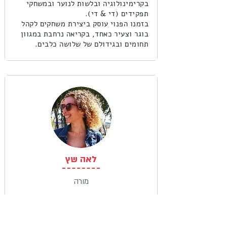
בקרימינולוגיה ובלשות לנוער ובמשחקי
תפקידים (די & די).
בזמנו הפנוי עוסק ביצירת משחקים לקהל
בוגר וצעיר כאחד, בקריאה נרחבת במגוון
תחומים ובגידולם של שלושה כלבים.
לאה שץ
מורה
בוגרת תואר שני בתרפיה באמנות ותואר
שני בעיצוב תפאורה ותלבושות לתיאטרון.
כבר 20 שנים מתמחה