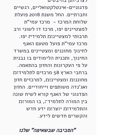
לצרכיה׋ בהיבטים
פדגוגיים-אינטלקטואליים, רגשיים
וחברתיים. החל משנת 2018 פועלת
שלוחת המרכז - מרכז עמי"ת
למצטיינים יפו, מרכז דו לשוני ורב
תרבותי למצטיינ׊׉ תלמיד׏ יפו.
מרכז עמי"ת פועל מטעם האגף
לחינוך מחוננים ומצטיינים במשרד
החינוך, ותכנית הלימודים בו נבנית
על פי העקרונות והחזון בהתאמה.
ברחבי הארץ 58 מרכזים לתלמיד׊׉
מחוננ׊׉ ומצטיינ׊׉, למרכזים חזון
ואג'נדה משותפים וייחודיים. החזון
הפדגוגי של האגף קורא לשיח שונה
בין המורה לתלמיד׌, בו המור׊׉
והתלמיד׊׉ יוצר׊׉ ידע חדש
והקשרים חדשים לידע.
"הסביבה שבשאיפה" שלנו