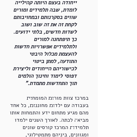
ייחודה בעצם היותה קהילייה
לומדת, שבה תלמידים ומורים
שווים בסקרנותם ובמחויבותם
לקחת זה את זה שוב ושוב
לשדות חדשים, בלתי ידועים.
כך תיפתחנה למורים
ולתלמידים אפשרויות חדשות
להעצמת מכלול היבטי
התודעה, למתן ביטוי
לכישוריהם הייחודים וליצירת
דפוסי לימוד וחינוך הולמים
תוך התחדשות מתמדת."
במרכז צוות מור׊׉ המומח׊׏
בעבודה עם ילד׊׉ מחוננ׊׉, כל אחד
מהם מגיע מתחום ידע והתמחות אותו
מביא׌ לכתה. לאורך השנים ילמדו
תלמיד׊׍ המרכז קורסים שונים
ומגוונים, ביניהם מתמטילוגי,