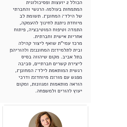
הכולל 2 יועצות ופסיכולוגית
המתמחות בעולמ׎ הרגשי והחברתי
של הילד׌ המחונן׍. תשומת לב
מיוחדת ניתנת לחינוך להעמקה,
התמדה וטיפוח המוטיבציה, פיתוח
אחריות אישית וחברתית.
מרכז עמי"ת שואף ליצור קהילה
ובית לתלמיד׊׉ המחוננ׊׉ ולהוריה׋
בתל אביב. מקום שיהווה בסיס
ליצירת קשרים חברתיים, סביבה
רגשית המותאמת לילד׌ המחונן׍,
מפגש עם מור׊׉ מיוחד׊׉ ודרכי
הוראה מותאמות ומגוונות, ומקום
יעוץ להורים ולמשפחה.