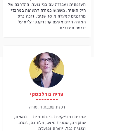
תעופתית ועבודה עם בני נוער, ההדרכה של
חיל האויר. משמש כמורה לתעופה במרכזי
מחוננים למעלה מ 10 שנים. זוכה פרס
המורה היזם מטעם קרן רקנטי צ'יס על
יוזמה חינוכית.
עדיה גודלבסקי
רכזת שכבת ד, מורה
אמנית ומוזיקאית בינתחומית - במאית,
שחקנית, אמנית מיצג, מלחינה, זמרת
ונגנית נבל. יוצרת ופועלת