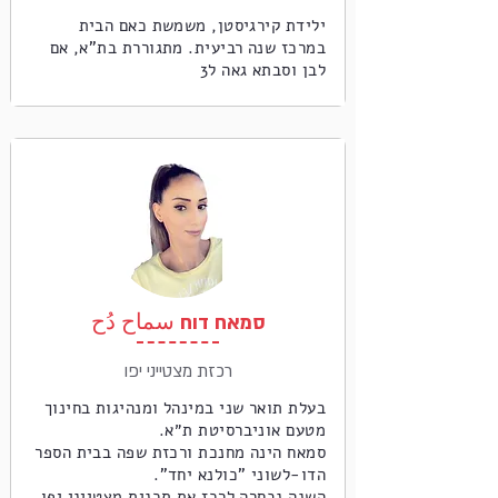
ילידת קירגיסטן, משמשת כאם הבית
במרכז שנה רביעית. מתגוררת בת"א, אם
לבן וסבתא גאה ל3
סמאח דוח سماح دُح
רכזת מצטייני יפו
בעלת תואר שני במינהל ומנהיגות בחינוך
מטעם אוניברסיטת ת״א.
סמאח הינה מחנכת ורכזת שפה בבית הספר
הדו-לשוני "כולנא יחד".
השנה נבחרה לרכז את תכנית מצטייני יפו.