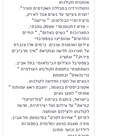
אומנות הקולנוע
והטלוויזיה במכללה האקדמית ספיר".
יוצרת בעיקר על נשים אבל לא רק,
מיצירותיי הבולטות: " עיישה"
– סרט דוקומנטרי שעסק בסבתי,
התערוכות " נשים באדום", " החיים
החדשים" שהופיעו בפסטיבלי
צילום ואומנות שונים. בימים אלו עובדת
על תערוכה חדשה שנקראת "איך מרכיבים
פירוק?" שתציג
בפסטיבל הצילום הבינלאומי בתל אביב.
השתתפתי בחממת הקולנוע העולמית "
גרינהאוס" ובחממת
הנשים של הקרן החדשה לקולנוע.
אקטיביסטית בנשמה, יושבת ראש עמותת "
אחותי" למען נשים
בישראל, כותבת בעיתון "פוליטיקלי
קוראת" על צילום ועל יצירתיות, מרצה
לקולנוע ולצילום ושותפה
למיזם " אחיות לסרט" בסינמטק תל אביב.
מורה משנת 2010 ומלמדת במסגרות
לילדים ונוער מחונן
משנת 2012 .