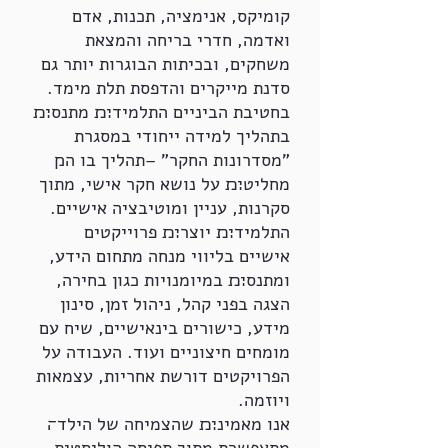
קומיקס, אנימציה, תכנות, אדם
ואדמה, חדרי בריחה והמצאת
משחקים, ובכיתות הבוגרות יותר גם
סדנת מייקרים והדפסת תלת מימד.
בחטיבת הביניים התלמיד׊׉ מתנס׊׉
בתהליך למידה ייחודי במסגרת
"מסדרונות החקר" –תהליך בו ה׋
מחליט׊׉ על נושא חקר אישי, מתוך
סקרנות, עניין ומוטיבציה אישיים.
התלמיד׊׉ יוצר׊׉ פרוייקטים
אישיים בליווי מנחה מתחום הידע,
ומתנס׊׉ במיומנויות כגון בחירה,
הצגה בפני קהל, ניהול זמן, סינון
מידע, כישורים בינאישיים, שיח עם
מומחים חיצוניים ועוד. העבודה על
הפרויקטים דורשת אחריות, עצמאות
ויוזמה.
אנו מאמינ׊׉ שהצמיחה של הילד׌