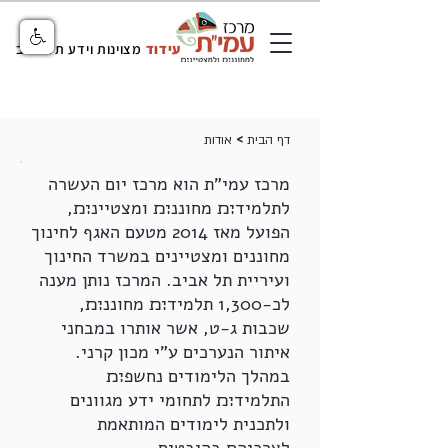
עידוד
מצוינות וידע תל אביב
>
דף הבית
אודות
מרכז עמי"ת הוא מרכז יום העשרה
לתלמיד׊׉ מחוננ׊׉ ומצטיינ׊׉,
הפועל מאז 2014 מטעם האגף לחינוך
מחוננים ומצטיינים במשרד החינוך
ועיריית תל אביב. המרכז נותן מענה
לכ-1,300 תלמיד׊׉ מחוננ׊׉,
שכבות ג-ט, אשר אותרו במבחני
איתור הנערכים ע"י מכון קרני.
במהלך הלימודים נחשפ׊׉
התלמיד׊׉ לתחומי ידע מגוונים
ולתכנית לימודים המותאמת