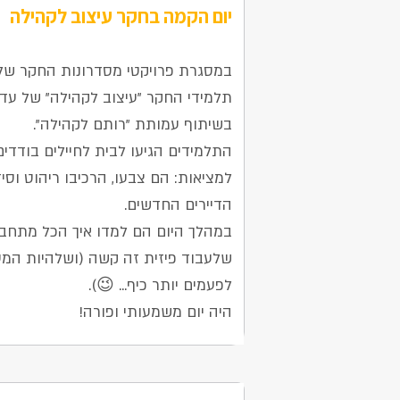
יום הקמה בחקר עיצוב לקהילה
27 בנובמבר 2025
במסגרת פרויקטי מסדרונות החקר של 
תלמידי החקר "עיצוב לקהילה" של עדי
בשיתוף עמותת "רותם לקהילה".
התלמידים הגיעו לבית לחיילים בודדים
למציאות: הם צבעו, הרכיבו ריהוט וס
הדיירים החדשים.
במהלך היום הם למדו איך הכל מתחבר
שלעבוד פיזית זה קשה (ושלהיות המע
לפעמים יותר כיף... 😉).
היה יום משמעותי ופורה!