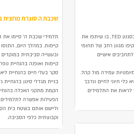
שכבת ה סוגרת מחצית בי
19 בינואר 2026
שכבת ו' קיימה בוקר הרצאות מרתק בסגנון TED, בו שיתפו את
​תלמידי שכבת ה' סיימו את 
פו מגוון רחב של תחומי
קיימות. במהלך היום, התנסו
לתחביבים אישיים
ובעשייה סביבתית במוקדים ש
​קיימות ואופנה בהנחיית נופר.
ומנויות עמידה מול קהל.
​סקר בעלי חיים בהנחיית ליאו
 כלי חיוני לחיים ונדבך
​בניית מגדלי סינון בהנחיית גל
 לראות את התלמידים
​הקמת מתקני האכלה בהנחיי
​הפעילות אפשרה לתלמידים 
וליישם אותם בשטח בית הספ
וקבוצתית כלפי הסביבה.