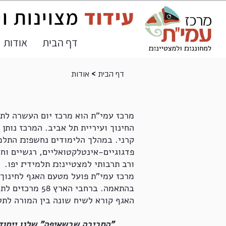
עידוד
מצוינות ו
דף הבית
אודות
>
דף הבית
אודות
קרני. במהלך הלימודים נחשפ׊׉ התלמי
ורב תרבותי למצטיינ׊׉ תלמיד׏ יפו.
מרכז עמי"ת פועל מטעם האגף לחינוך מ
בהתאמה. ברחבי
האגף קורא לשיח שונה בין המורה לתל
"הסביבה שבשאיפה" שלנו ייחודה