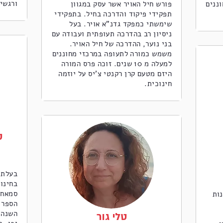
ורגשיו
וננים
פורש חיל האויר אשר עסק במגוון
תפקידי פיקוד והדרכה בחיל. בתפקידי
שימשתי כמפקד גדנ"א אויר. בעל
ניסיון רב בהדרכה תעופתית ועבודה עם
בני נוער, ההדרכה של חיל האויר.
משמש כמורה לתעופה במרכזי מחוננים
למעלה מ 10 שנים. זוכה פרס המורה
היזם מטעם קרן רקנטי צ'יס על יוזמה
חינוכית.
ס
בעלת 
בחינו
סמאח 
ות
הספר 
השנה 
טלי גור