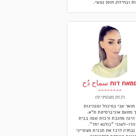
ת ובחיזוק חוסן נפשי.
מאח דוח سماح دُح
רכזת מצטייני יפו
תואר שני במינהל ומנהיגות
ך מטעם אוניברסיטת ת״א.
הינה מחנכת ורכזת שפה בבית
הדו-לשוני "כולנא יחד".
נבחרה לרכז את תכנית מצטייני