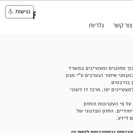
נגישות
צור קשר
גלריות
וננ׊׉ ומצטיינ׊׉, הפועל מאז 2014 מטעם האגף לחינוך מחוננים ומצטיינים במשרד
ות ג-ט, אשר אותרו במבחני איתור הנערכים ע"י מכון
 בהיבטים
חת המרכז - מרכז עמי"ת למצטיינים יפו, מרכז דו לשוני
על פי העקרונות והחזון
ם וייחודיים. החזון הפדגוגי של
 לידע.
קרנותם ובמחויבותם לקחת זה