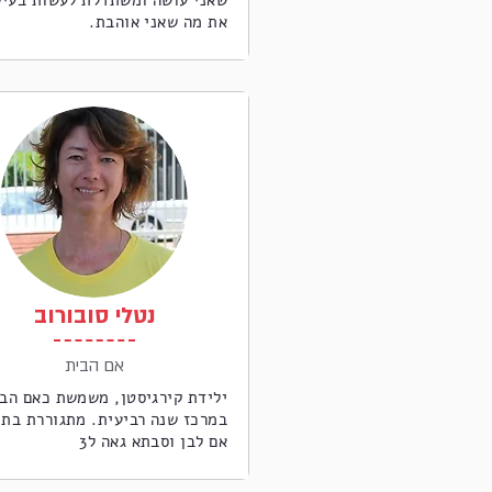
שאני עושה ומשתדלת לעשות בעיק
את מה שאני אוהבת.
נטלי סובורוב
אם הבית
ילידת קירגיסטן, משמשת כאם הב
במרכז שנה רביעית. מתגוררת בת"
אם לבן וסבתא גאה ל3