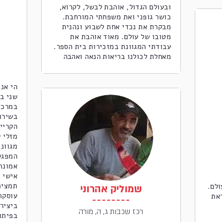
ובעולם הגדול, אוהבת לבשל, לקרוא,
כושר גופני ואת משפחתי המורחבת.
מבקרת את נכדי אחת לשבוע ונהנית
מטובו של עולם. מאוד אוהבת את
עבודתי המגוונת במזכירות בית הספר.
מאחלת לכולנו בריאות הנאה ואהבה
הי אני
שני בי
במרכז
בשירות
הקריי
מזלי ל
מגוונו
המפגש
אמונת
אישי ו
תמצית
ולם.
שמוליק אהרוני
עוסקת
ראת
ביציר
רכז שכבות ג, ה, מורה
בפיתו