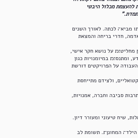
ת להעצמת מכלול היבטי
תמדת."
ו מביא׌ לכתה. לאורך השנים
ואדמה, חדרי בריחה והמצאת
 מחליט׊׉ על נושא חקר אישי,
ע, ומתנס׊׉ במיומנויות כגון
. העבודה על הפרויקטים דורשת
טואליים, ולצידם מתייחסת
רבות סביבה וחברה, אמנויות,
ת, שיח טיעוני ומעורר דיון.
 והחברתי של הילד׌ המחונן׍. תשומת לב