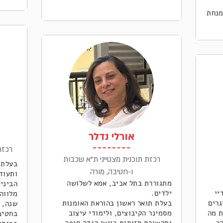
מנחת
אורלי נדלר
'רכז
רכזת תוכנית מצטייני ת"א שכבות
בעלת 
ו-חטיבה, מורה
ותעוד
מתגוררת בתל אביב, אמא לשלושה
הביניי
יי
ילדים.
גרים
בעלת תואר ראשון בהוראת האומנות
שנה, 
ת מה
מסמינר הקיבוצים, ולימודי עיצוב
בחטיב