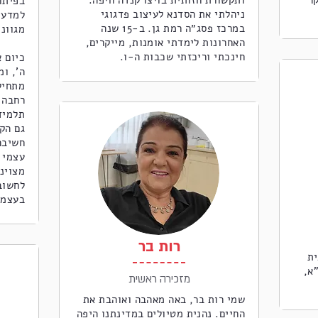
ר
ותקשורת חזותית בויצו קנדה חיפה.
בפיתו
ניהלתי את הסדנא לעיצוב פדגוגי
למדע, 
במרכז פסג״ה רמת גן. ב-15 שנה
מגוונו
האחרונות לימדתי אומנות, מייקרים,
חינכתי וריכזתי שכבות ה-ו.
כיום 
ה’, ו
מתחיל
רחבה 
תלמיד
גם הק
חשיבה
עצמי ו
מצוינו
לחשוב
בעצמך
רות בר
ית
א,
מזכירה ראשית
שמי רות בר, באה מאהבה ואוהבת את
החיים. נהנית מטיולים במדינתנו היפה