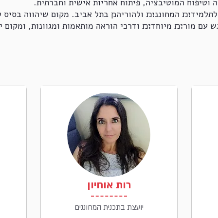
 וטיפוח המוטיבציה, פיתוח אחריות אישית וחברתית.
לתלמיד׊׉ המחוננ׊׉ ולהוריה׋ בתל אביב. מקום שיהווה בסיס 
 עם מור׊׉ מיוחד׊׉ ודרכי הוראה מותאמות ומגוונות, ומקום י
רות אוחיון
יועצת בתכנית המחוננים