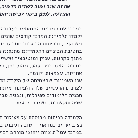
את זה שוב ושוב לשדות חדשים, 
התודעה, למתן ביטוי לכישוריהם 
במרכז צוות מור׊׉ המומח׊׏ בעבודה ע
ילמדו תלמיד׊׍ המרכז קורסים שונים ו
משחקים, ובכיתות הבוגרות יותר גם ס
בחטיבת הביניים התלמיד׊׉ מתנס׊׉ ב
מתוך סקרנות, עניין ומוטיבציה אישיי
בחירה, הצגה בפני קהל, ניהול זמן, ס
אחריות, עצמאות ויוזמה.
אנו מאמינ׊׉ שהצמיחה של הילד׌ מתא
לצרכים הרגשיים שלו׌ ולפיתוח מיומנו
תכנית הלימודים ספירלית, ונבנית סבי
שפה ותקשורת, חשיבה מדעית.
הלמידה בכיתות מבוססת על פעילות חו
נציב יעדים כמו אוירה טובה וגיבוש בכ