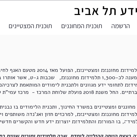
ידע תל אביב
הרשמה
תוכנית המחוננים
תוכנית המצטיינים
מרכז עמי"ת הוא מרכז יום העשרה לתלמיד׊׉ מח
החינוך ועיריית תל אביב. המרכז נותן מענה לכ-1,300 תלמיד׊׉ מחוננ׊׉, שכב
ד׊׉ לתחומי ידע מגוונים ולתכנית לימודים המותאמת לצרכיה׋
פדגוגיים-אינטלקטואליים, רגשיים וחברתיים. החל משנת 2018 פועלת שלו
חוננים ומצטיינים במשרד החינוך, ותכנית הלימודים בו נבנית 
 הארץ 58 מרכזים לתלמיד׊׉ מחוננ׊׉ ומצטיינ׊׉, למרכזים חזון ואג'נדה משותפי
מיד׌, בו המור׊׉ והתלמיד׊׉ יוצר׊׉ ידע חדש והקשרים חדשים
 בעצם היותה קהילייה לומדת, שבה תלמידים ומורים שווים בס