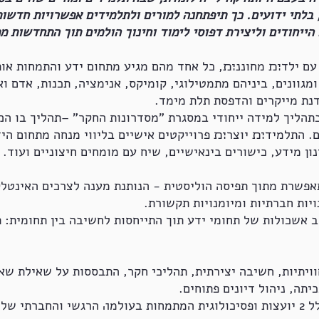
בלתי ידועים. כך תיפתחנה למורים ולתלמידים אפשרויות חדשו
הייחודים וליצירת דפוסי לימוד וחינוך הולמים תוך התחדשות מ
ם ילד׊׉ מחוננ׊׉, כל אחד מהם מגיע מתחום ידע והתמחות אות
מגוונים, ביניהם מתמטילוגי, קומיקס, אנימציה, תכנות, אדם 
דנת מייקרים והדפסת תלת מימד.
תהליך למידה ייחודי במסגרת "מסדרונות החקר" –תהליך בו ה׋
ם. התלמיד׊׉ יוצר׊׉ פרוייקטים אישיים בליווי מנחה מתחום היד
ינון מידע, כישורים בינאישיים, שיח עם מומחים חיצוניים ועוד
פשרת מתוך תפיסה הוליסטית - הנותנת מענה לצרכים האינטלק
יות חברתיות ומיומנויות תקשורת.
ב אשכולות של תחומי ידע תוך התייחסות לחשיבה בין תחומית: ת
ויתיות, חשיבה יצירתית, תהליכי חקר, התבססות על שאילת שאלו
יתה, ניהול דיונים פתוחים.
במרכז עמי"ת צוות ייעוצי מורחב הכולל 2 יועצות ופסיכולוגית המתמחות בעולמ׎ הרגשי