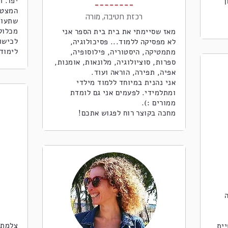
יפו. 
ן
המצטי
רכזת חטיבה, מורה
שתעוד
מכלול
מאז שסיימתי את בית בית הספר אני
לכישור
לא מפסיקה ללמוד... פסיכולוגיה,
לימוד
מתמטיקה, היסטוריה, פילוסופיה,
ספרות, סוציולוגיה, מלונאות, אומנות,
אפיה, תפירה, הוראה ועוד.
אני נהנית במיוחד ללמוד מילדי
ומתלמידי. לפעמים אני גם לומדת
ממורים :).
מחכה בקוצר רוח לפגוש אתכם!
ה
צלמת,
ית