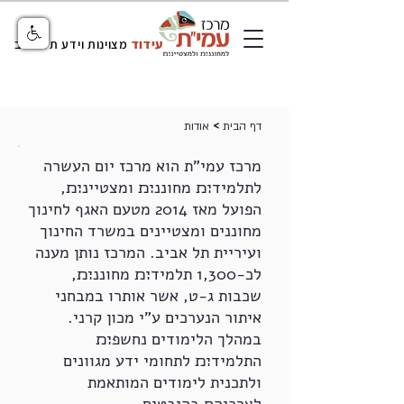
עידוד
מצוינות וידע תל אביב
>
דף הבית
אודות
מרכז עמי"ת הוא מרכז יום העשרה
לתלמיד׊׉ מחוננ׊׉ ומצטיינ׊׉,
הפועל מאז 2014 מטעם האגף לחינוך
מחוננים ומצטיינים במשרד החינוך
ועיריית תל אביב. המרכז נותן מענה
לכ-1,300 תלמיד׊׉ מחוננ׊׉,
שכבות ג-ט, אשר אותרו במבחני
איתור הנערכים ע"י מכון קרני.
במהלך הלימודים נחשפ׊׉
התלמיד׊׉ לתחומי ידע מגוונים
ולתכנית לימודים המותאמת