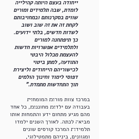
ייחודה בעצם היותה קהילייה
לומדת, שבה תלמידים ומורים
שווים בסקרנותם ובמחויבותם
לקחת זה את זה שוב ושוב
לשדות חדשים, בלתי ידועים.
כך תיפתחנה למורים
ולתלמידים אפשרויות חדשות
להעצמת מכלול היבטי
התודעה, למתן ביטוי
לכישוריהם הייחודים וליצירת
דפוסי לימוד וחינוך הולמים
תוך התחדשות מתמדת."
במרכז צוות מור׊׉ המומח׊׏
בעבודה עם ילד׊׉ מחוננ׊׉, כל אחד
מהם מגיע מתחום ידע והתמחות אותו
מביא׌ לכתה. לאורך השנים ילמדו
תלמיד׊׍ המרכז קורסים שונים
ומגוונים, ביניהם מתמטילוגי,