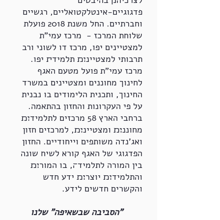
לצרכיה׋ בהיבטים
פדגוגיים-אינטלקטואליים, רגשיים
וחברתיים. החל משנת 2018 פועלת
שלוחת המרכז - מרכז עמי"ת
למצטיינים יפו, מרכז דו לשוני ורב
תרבותי למצטיינ׊׉ תלמיד׏ יפו.
מרכז עמי"ת פועל מטעם האגף
לחינוך מחוננים ומצטיינים במשרד
החינוך, ותכנית הלימודים בו נבנית
על פי העקרונות והחזון בהתאמה.
ברחבי הארץ 58 מרכזים לתלמיד׊׉
מחוננ׊׉ ומצטיינ׊׉, למרכזים חזון
ואג'נדה משותפים וייחודיים. החזון
הפדגוגי של האגף קורא לשיח שונה
בין המורה לתלמיד׌, בו המור׊׉
והתלמיד׊׉ יוצר׊׉ ידע חדש
והקשרים חדשים לידע.
"הסביבה שבשאיפה" שלנו