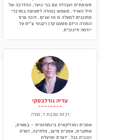
תעופתית ועבודה עם בני נוער, ההדרכה של
חיל האויר. משמש כמורה לתעופה במרכזי
מחוננים למעלה מ 10 שנים. זוכה פרס
המורה היזם מטעם קרן רקנטי צ'יס על
יוזמה חינוכית.
עדיה גודלבסקי
רכזת שכבת ד, מורה
אמנית ומוזיקאית בינתחומית - במאית,
שחקנית, אמנית מיצג, מלחינה, זמרת
ונגנית נבל. יוצרת ופועלת