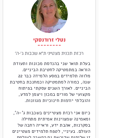
נטלי זרודנסקי
'רכזת תכנית מצטייני ת"א שכבות ג'-ה
בעלת תואר שני בהנדסת מכונות ותעודת
הוראה במתמטיקה לחטיבת הביניים.
מלווה תלמידים במסע הלמידה כבר 22
שנה, כמורה למתמטיקה וכמחנכת בחטיבת
הביניים. לאורך השנים עסקתי בפיתוח
מקצועי של מורים במכון ויצמן למדע,
והובלתי יוזמות חינוכיות מגוונות.
כיום אני רכזת מצטיינים בשכבות ג’-ה’,
ומאמינה שמצוינות אמיתית מתחילה
בסקרנות, אהבת ידע, וראייה רחבה של
העולם. בעיניי, לטפח תלמידים מצטיינים
זו שליחות שדורשת גם הקשבה לעולמם