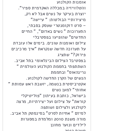
אומנות הקולנוע
והטלוויזיה במכללה האקדמית ספיר".
יוצרת בעיקר על נשים אבל לא רק,
מיצירותיי הבולטות: " עיישה"
– סרט דוקומנטרי שעסק בסבתי,
התערוכות " נשים באדום", " החיים
החדשים" שהופיעו בפסטיבלי
צילום ואומנות שונים. בימים אלו עובדת
על תערוכה חדשה שנקראת "איך מרכיבים
פירוק?" שתציג
בפסטיבל הצילום הבינלאומי בתל אביב.
השתתפתי בחממת הקולנוע העולמית "
גרינהאוס" ובחממת
הנשים של הקרן החדשה לקולנוע.
אקטיביסטית בנשמה, יושבת ראש עמותת "
אחותי" למען נשים
בישראל, כותבת בעיתון "פוליטיקלי
קוראת" על צילום ועל יצירתיות, מרצה
לקולנוע ולצילום ושותפה
למיזם " אחיות לסרט" בסינמטק תל אביב.
מורה משנת 2010 ומלמדת במסגרות
לילדים ונוער מחונן
משנת 2012 .