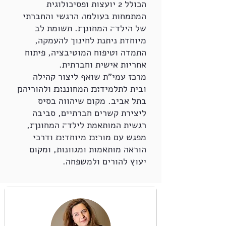
הכולל 2 יועצות ופסיכולוגית
המתמחות בעולמ׎ הרגשי והחברתי
של הילד׌ המחונן׍. תשומת לב
מיוחדת ניתנת לחינוך להעמקה,
התמדה וטיפוח המוטיבציה, פיתוח
אחריות אישית וחברתית.
מרכז עמי"ת שואף ליצור קהילה
ובית לתלמיד׊׉ המחוננ׊׉ ולהוריה׋
בתל אביב. מקום שיהווה בסיס
ליצירת קשרים חברתיים, סביבה
רגשית המותאמת לילד׌ המחונן׍,
מפגש עם מור׊׉ מיוחד׊׉ ודרכי
הוראה מותאמות ומגוונות, ומקום
יעוץ להורים ולמשפחה.