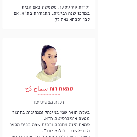
ילידת קירגיסטן, משמשת כאם הבית
במרכז שנה רביעית. מתגוררת בת"א, אם
לבן וסבתא גאה ל3
סמאח דוח سماح دُح
רכזת מצטייני יפו
בעלת תואר שני במינהל ומנהיגות בחינוך
מטעם אוניברסיטת ת״א.
סמאח הינה מחנכת ורכזת שפה בבית הספר
הדו-לשוני "כולנא יחד".
השנה נבחרה לרכז את תכנית מצטייני יפו.