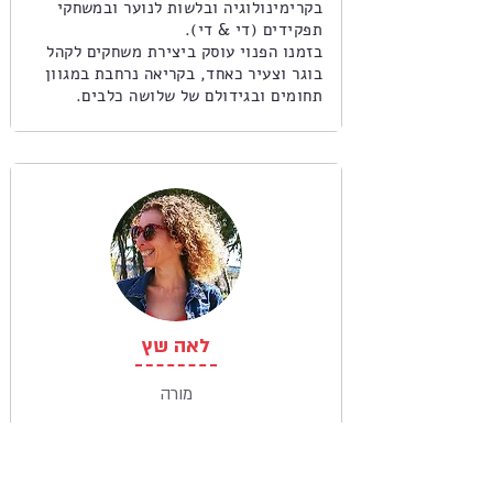
בקרימינולוגיה ובלשות לנוער ובמשחקי
תפקידים (די & די).
בזמנו הפנוי עוסק ביצירת משחקים לקהל
בוגר וצעיר כאחד, בקריאה נרחבת במגוון
תחומים ובגידולם של שלושה כלבים.
לאה שץ
מורה
בוגרת תואר שני בתרפיה באמנות ותואר
שני בעיצוב תפאורה ותלבושות לתיאטרון.
כבר 20 שנים מתמחה