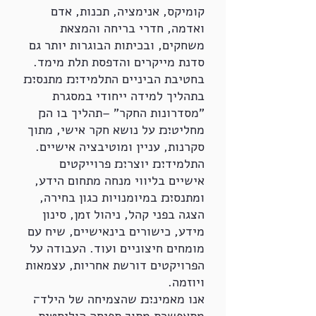
קומיקס, אנימציה, תכנות, אדם
ואדמה, חדרי בריחה והמצאת
משחקים, ובכיתות הבוגרות יותר גם
סדנת מייקרים והדפסת תלת מימד.
בחטיבת הביניים התלמיד׊׉ מתנס׊׉
בתהליך למידה ייחודי במסגרת
"מסדרונות החקר" –תהליך בו ה׋
מחליט׊׉ על נושא חקר אישי, מתוך
סקרנות, עניין ומוטיבציה אישיים.
התלמיד׊׉ יוצר׊׉ פרוייקטים
אישיים בליווי מנחה מתחום הידע,
ומתנס׊׉ במיומנויות כגון בחירה,
הצגה בפני קהל, ניהול זמן, סינון
מידע, כישורים בינאישיים, שיח עם
מומחים חיצוניים ועוד. העבודה על
הפרויקטים דורשת אחריות, עצמאות
ויוזמה.
אנו מאמינ׊׉ שהצמיחה של הילד׌