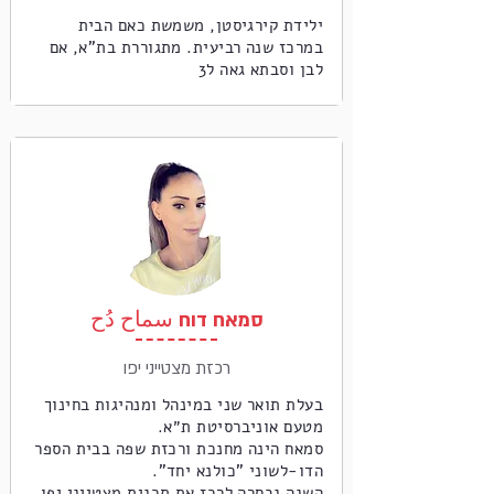
ילידת קירגיסטן, משמשת כאם הבית
במרכז שנה רביעית. מתגוררת בת"א, אם
לבן וסבתא גאה ל3
סמאח דוח سماح دُح
רכזת מצטייני יפו
בעלת תואר שני במינהל ומנהיגות בחינוך
מטעם אוניברסיטת ת״א.
סמאח הינה מחנכת ורכזת שפה בבית הספר
הדו-לשוני "כולנא יחד".
השנה נבחרה לרכז את תכנית מצטייני יפו.