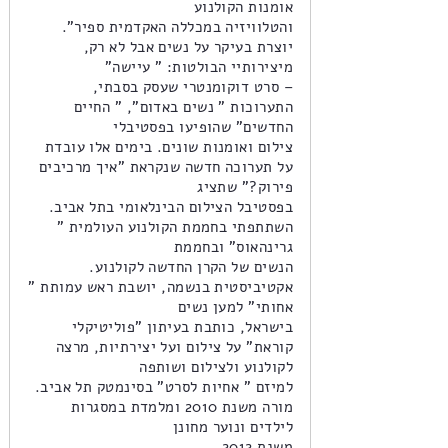
אומנות הקולנוע
והטלוויזיה במכללה האקדמית ספיר".
יוצרת בעיקר על נשים אבל לא רק,
מיצירותיי הבולטות: " עיישה"
– סרט דוקומנטרי שעסק בסבתי,
התערוכות " נשים באדום", " החיים
החדשים" שהופיעו בפסטיבלי
צילום ואומנות שונים. בימים אלו עובדת
על תערוכה חדשה שנקראת "איך מרכיבים
פירוק?" שתציג
בפסטיבל הצילום הבינלאומי בתל אביב.
השתתפתי בחממת הקולנוע העולמית "
גרינהאוס" ובחממת
הנשים של הקרן החדשה לקולנוע.
אקטיביסטית בנשמה, יושבת ראש עמותת "
אחותי" למען נשים
בישראל, כותבת בעיתון "פוליטיקלי
קוראת" על צילום ועל יצירתיות, מרצה
לקולנוע ולצילום ושותפה
למיזם " אחיות לסרט" בסינמטק תל אביב.
מורה משנת 2010 ומלמדת במסגרות
לילדים ונוער מחונן
משנת 2012 .