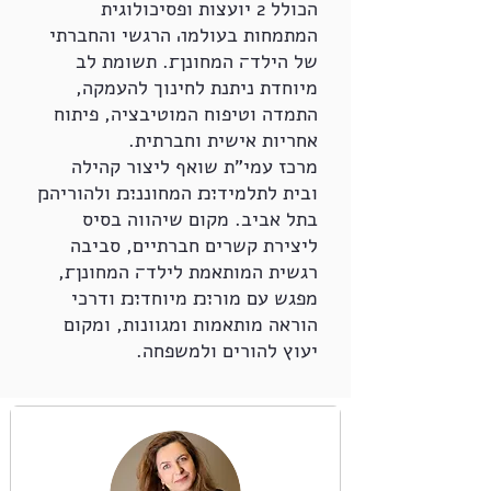
הכולל 2 יועצות ופסיכולוגית
המתמחות בעולמ׎ הרגשי והחברתי
של הילד׌ המחונן׍. תשומת לב
מיוחדת ניתנת לחינוך להעמקה,
התמדה וטיפוח המוטיבציה, פיתוח
אחריות אישית וחברתית.
מרכז עמי"ת שואף ליצור קהילה
ובית לתלמיד׊׉ המחוננ׊׉ ולהוריה׋
בתל אביב. מקום שיהווה בסיס
ליצירת קשרים חברתיים, סביבה
רגשית המותאמת לילד׌ המחונן׍,
מפגש עם מור׊׉ מיוחד׊׉ ודרכי
הוראה מותאמות ומגוונות, ומקום
יעוץ להורים ולמשפחה.