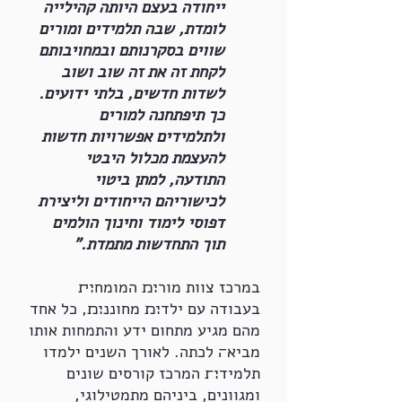
ייחודה בעצם היותה קהילייה
לומדת, שבה תלמידים ומורים
שווים בסקרנותם ובמחויבותם
לקחת זה את זה שוב ושוב
לשדות חדשים, בלתי ידועים.
כך תיפתחנה למורים
ולתלמידים אפשרויות חדשות
להעצמת מכלול היבטי
התודעה, למתן ביטוי
לכישוריהם הייחודים וליצירת
דפוסי לימוד וחינוך הולמים
תוך התחדשות מתמדת."
במרכז צוות מור׊׉ המומח׊׏
בעבודה עם ילד׊׉ מחוננ׊׉, כל אחד
מהם מגיע מתחום ידע והתמחות אותו
מביא׌ לכתה. לאורך השנים ילמדו
תלמיד׊׍ המרכז קורסים שונים
ומגוונים, ביניהם מתמטילוגי,