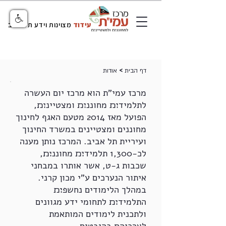
עידוד
מצוינות וידע תל אביב
>
דף הבית
אודות
מרכז עמי"ת הוא מרכז יום העשרה
לתלמיד׊׉ מחוננ׊׉ ומצטיינ׊׉,
הפועל מאז 2014 מטעם האגף לחינוך
מחוננים ומצטיינים במשרד החינוך
ועיריית תל אביב. המרכז נותן מענה
לכ-1,300 תלמיד׊׉ מחוננ׊׉,
שכבות ג-ט, אשר אותרו במבחני
איתור הנערכים ע"י מכון קרני.
במהלך הלימודים נחשפ׊׉
התלמיד׊׉ לתחומי ידע מגוונים
ולתכנית לימודים המותאמת