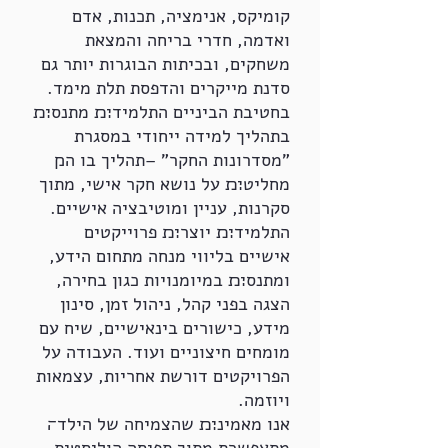
קומיקס, אנימציה, תכנות, אדם
ואדמה, חדרי בריחה והמצאת
משחקים, ובכיתות הבוגרות יותר גם
סדנת מייקרים והדפסת תלת מימד.
בחטיבת הביניים התלמיד׊׉ מתנס׊׉
בתהליך למידה ייחודי במסגרת
"מסדרונות החקר" –תהליך בו ה׋
מחליט׊׉ על נושא חקר אישי, מתוך
סקרנות, עניין ומוטיבציה אישיים.
התלמיד׊׉ יוצר׊׉ פרוייקטים
אישיים בליווי מנחה מתחום הידע,
ומתנס׊׉ במיומנויות כגון בחירה,
הצגה בפני קהל, ניהול זמן, סינון
מידע, כישורים בינאישיים, שיח עם
מומחים חיצוניים ועוד. העבודה על
הפרויקטים דורשת אחריות, עצמאות
ויוזמה.
אנו מאמינ׊׉ שהצמיחה של הילד׌