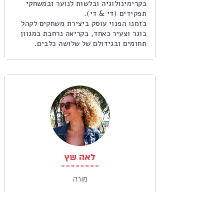
בקרימינולוגיה ובלשות לנוער ובמשחקי
תפקידים (די & די).
בזמנו הפנוי עוסק ביצירת משחקים לקהל
בוגר וצעיר כאחד, בקריאה נרחבת במגוון
תחומים ובגידולם של שלושה כלבים.
לאה שץ
מורה
בוגרת תואר שני בתרפיה באמנות ותואר
שני בעיצוב תפאורה ותלבושות לתיאטרון.
כבר 20 שנים מתמחה