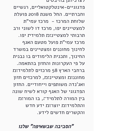
לצרכיה׋ בהיבטים
פדגוגיים-אינטלקטואליים, רגשיים
וחברתיים. החל משנת 2018 פועלת
שלוחת המרכז - מרכז עמי"ת
למצטיינים יפו, מרכז דו לשוני ורב
תרבותי למצטיינ׊׉ תלמיד׏ יפו.
מרכז עמי"ת פועל מטעם האגף
לחינוך מחוננים ומצטיינים במשרד
החינוך, ותכנית הלימודים בו נבנית
על פי העקרונות והחזון בהתאמה.
ברחבי הארץ 58 מרכזים לתלמיד׊׉
מחוננ׊׉ ומצטיינ׊׉, למרכזים חזון
ואג'נדה משותפים וייחודיים. החזון
הפדגוגי של האגף קורא לשיח שונה
בין המורה לתלמיד׌, בו המור׊׉
והתלמיד׊׉ יוצר׊׉ ידע חדש
והקשרים חדשים לידע.
"הסביבה שבשאיפה" שלנו