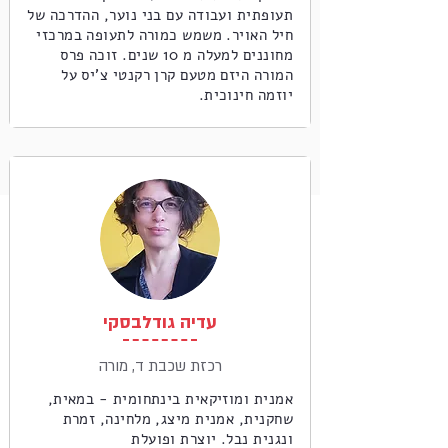
תעופתית ועבודה עם בני נוער, ההדרכה של
חיל האויר. משמש כמורה לתעופה במרכזי
מחוננים למעלה מ 10 שנים. זוכה פרס
המורה היזם מטעם קרן רקנטי צ'יס על
יוזמה חינוכית.
עדיה גודלבסקי
רכזת שכבת ד, מורה
אמנית ומוזיקאית בינתחומית - במאית,
שחקנית, אמנית מיצג, מלחינה, זמרת
ונגנית נבל. יוצרת ופועלת