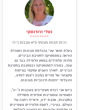
נטלי זרודנסקי
'רכזת תכנית מצטייני ת"א שכבות ג'-ה
בעלת תואר שני בהנדסת מכונות ותעודת
הוראה במתמטיקה לחטיבת הביניים.
מלווה תלמידים במסע הלמידה כבר 22
שנה, כמורה למתמטיקה וכמחנכת בחטיבת
הביניים. לאורך השנים עסקתי בפיתוח
מקצועי של מורים במכון ויצמן למדע,
והובלתי יוזמות חינוכיות מגוונות.
כיום אני רכזת מצטיינים בשכבות ג’-ה’,
ומאמינה שמצוינות אמיתית מתחילה
בסקרנות, אהבת ידע, וראייה רחבה של
העולם. בעיניי, לטפח תלמידים מצטיינים
זו שליחות שדורשת גם הקשבה לעולמם