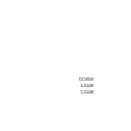
אומנויות
שכבה ג
שכבה ד
פוסטים אחרונים
הצג הכול